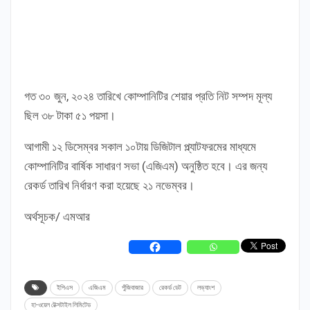
গত ৩০ জুন, ২০২৪ তারিখে কোম্পানিটির শেয়ার প্রতি নিট সম্পদ মূল্য
ছিল ৩৮ টাকা ৫১ পয়সা।
আগামী ১২ ডিসেম্বর সকাল ১০টায় ডিজিটাল প্ল্যাটফরমের মাধ্যমে
কোম্পানিটির বার্ষিক সাধারণ সভা (এজিএম) অনুষ্ঠিত হবে। এর জন্য
রেকর্ড তারিখ নির্ধারণ করা হয়েছে ২১ নভেম্বর।
অর্থসূচক/ এমআর
ইপিএস
এজিএম
পুঁজিবাজার
রেকর্ড ডেট
লভ্যাংশ
হা-ওয়েল টেক্সটাইল লিমিটেড