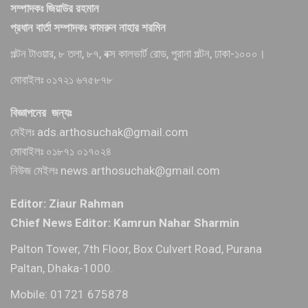
সম্পাদকঃ জিয়াউর রহমান
প্রধান বার্তা সম্পাদকঃ কামরুন নাহার শরমিন
পল্টন টাওয়ার, ৮ তলা, ৮৭, বক্স কালভার্ট রোড, পুরানা পল্টন, ঢাকা-১০০০।
মোবাইলঃ ০১৭২১ ৬৭৫৮৭৮
বিজ্ঞাপনের জন্যঃ
মেইলঃ ads.arthosuchak@gmail.com
মোবাইলঃ ০১৮৭১ ০১৭০২৪
নিউজ মেইলঃ news.arthosuchak@gmail.com
Editor: Ziaur Rahman
Chief News Editor: Kamrun Nahar Sharmin
Palton Tower, 7th Floor, Box Culvert Road, Purana
Paltan, Dhaka-1000.
Mobile: 01721 675878