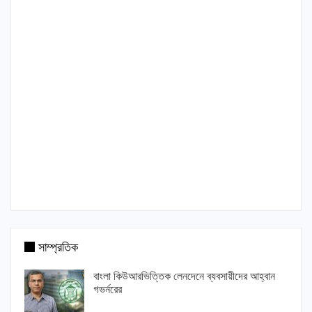
সাম্প্রতিক
বাংলা কিউআরভিত্তিক লেনদেনে ব্যবসায়ীদের আহ্বান
গভর্নরের