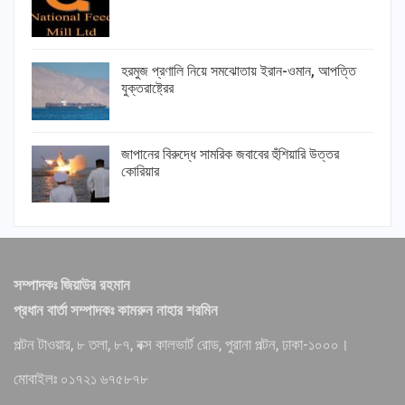
হরমুজ প্রণালি নিয়ে সমঝোতায় ইরান-ওমান, আপত্তি
যুক্তরাষ্ট্রের
জাপানের বিরুদ্ধে সামরিক জবাবের হুঁশিয়ারি উত্তর
কোরিয়ার
সম্পাদকঃ জিয়াউর রহমান
প্রধান বার্তা সম্পাদকঃ কামরুন নাহার শরমিন
পল্টন টাওয়ার, ৮ তলা, ৮৭, বক্স কালভার্ট রোড, পুরানা পল্টন, ঢাকা-১০০০।
মোবাইলঃ ০১৭২১ ৬৭৫৮৭৮