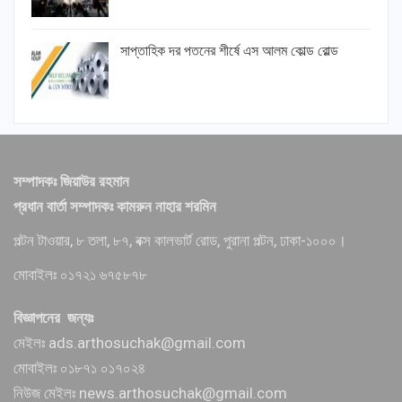
সাপ্তাহিক দর পতনের শীর্ষে এস আলম কোল্ড রোল্ড
সম্পাদকঃ জিয়াউর রহমান
প্রধান বার্তা সম্পাদকঃ কামরুন নাহার শরমিন
পল্টন টাওয়ার, ৮ তলা, ৮৭, বক্স কালভার্ট রোড, পুরানা পল্টন, ঢাকা-১০০০।
মোবাইলঃ ০১৭২১ ৬৭৫৮৭৮
বিজ্ঞাপনের জন্যঃ
মেইলঃ ads.arthosuchak@gmail.com
মোবাইলঃ ০১৮৭১ ০১৭০২৪
নিউজ মেইলঃ news.arthosuchak@gmail.com