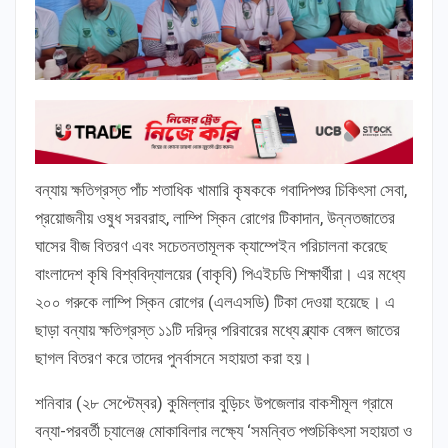
বন্যায় ক্ষতিগ্রস্ত পাঁচ শতাধিক খামারি কৃষককে গবাদিপশুর চিকিৎসা সেবা,
প্রয়োজনীয় ওষুধ সরবরাহ, লাম্পি স্কিন রোগের টিকাদান, উন্নতজাতের
ঘাসের বীজ বিতরণ এবং সচেতনতামূলক ক্যাম্পেইন পরিচালনা করেছে
বাংলাদেশ কৃষি বিশ্ববিদ্যালয়ের (বাকৃবি) পিএইচডি শিক্ষার্থীরা। এর মধ্যে
২০০ গরুকে লাম্পি স্কিন রোগের (এলএসডি) টিকা দেওয়া হয়েছে। এ
ছাড়া বন্যায় ক্ষতিগ্রস্ত ১১টি দরিদ্র পরিবারের মধ্যে ব্ল্যাক বেঙ্গল জাতের
ছাগল বিতরণ করে তাদের পুনর্বাসনে সহায়তা করা হয়।
শনিবার (২৮ সেপ্টেম্বর) কুমিল্লার বুড়িচং উপজেলার বাকশীমূল গ্রামে
বন্যা-পরবর্তী চ্যালেঞ্জ মোকাবিলার লক্ষ্যে ‘সমন্বিত পশুচিকিৎসা সহায়তা ও