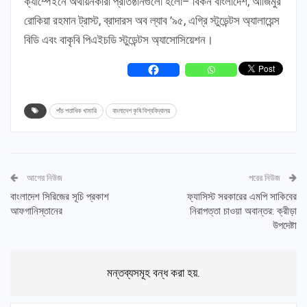
ক্যাম্পেইনে অর্থায়নকারী প্রতিষ্ঠানগুলো হলো– বিকন বাংলাদেশ, আজিমুর
রোকিয়া রহমান ট্রাস্ট, ব্রাদারস অব ল্যাব ’৯৫, এগ্রি স্টুডেন্টস অ্যালায়েন্স
বিডি এবং বাকৃবি পিএইচডি স্টুডেন্টস অ্যাসোসিয়েশন।
পাঁচ শতাধিক খামারি
বাংলাদেশ কৃষি বিশ্ববিদ্যালয়
আগের নিউজ
পরের নিউজ
বাংলাদেশ সিরিজের সূচি প্রকাশ
ফ্যাসিস্ট সরকারের এমপি সাকিবের
আফগানিস্তানের
নিরাপত্তা চাওয়া অবান্তর: ক্রীড়া
উপদেষ্টা
মন্তব্যসমূহ বন্ধ করা হয়.