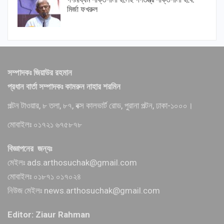
মির্জা ফখরুল
সম্পাদকঃ জিয়াউর রহমান
প্রধান বার্তা সম্পাদকঃ কামরুন নাহার শরমিন
পল্টন টাওয়ার, ৮ তলা, ৮৭, বক্স কালভার্ট রোড, পুরানা পল্টন, ঢাকা-১০০০।
মোবাইলঃ ০১৭২১ ৬৭৫৮৭৮
বিজ্ঞাপনের জন্যঃ
মেইলঃ ads.arthosuchak@gmail.com
মোবাইলঃ ০১৮৭১ ০১৭০২৪
নিউজ মেইলঃ news.arthosuchak@gmail.com
Editor: Ziaur Rahman