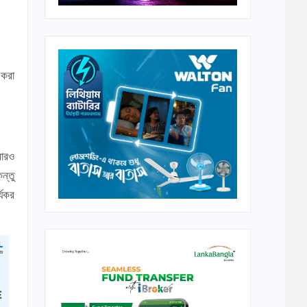
 করা
বারও
ন্তু
্যকর