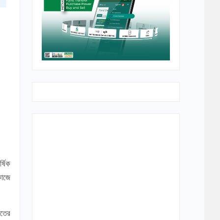
্ষিক
কাজে
াতের