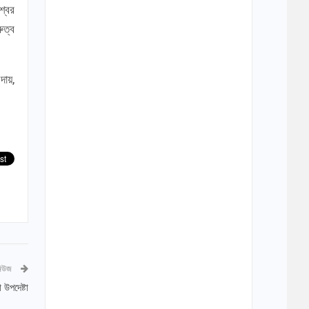
্বের
ুত্ব
দায়,
নিউজ
 উপদেষ্টা