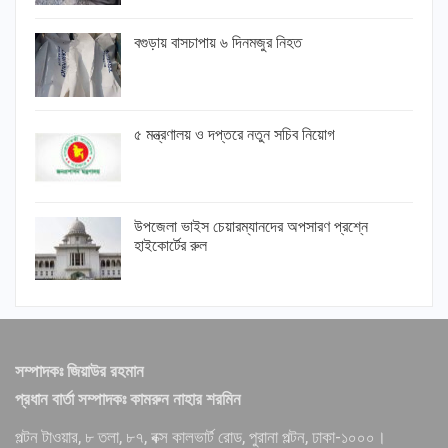
বগুড়ায় বাসচাপায় ৬ দিনমজুর নিহত
৫ মন্ত্রণালয় ও দপ্তরে নতুন সচিব নিয়োগ
উপজেলা ভাইস চেয়ারম্যানদের অপসারণ প্রশ্নে
হাইকোর্টের রুল
সম্পাদকঃ জিয়াউর রহমান
প্রধান বার্তা সম্পাদকঃ কামরুন নাহার শরমিন
পল্টন টাওয়ার, ৮ তলা, ৮৭, বক্স কালভার্ট রোড, পুরানা পল্টন, ঢাকা-১০০০।