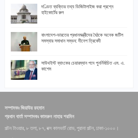
দণ্ডিত ব্যক্তির তথ্য ডিজিটালাইজ করা প্রশ্নে
হাইকোর্টের রুল
বাংলাদেশ-ভারতের প্রধানমন্ত্রীদের বৈঠকে অনেক জটিল
সমস্যার সমাধান সম্ভব: দীনেশ ত্রিবেদী
সাউথইস্ট ব্যাংকের চেয়ারম্যান পদে পুনর্নির্বাচিত এম. এ.
কাশেম
সম্পাদকঃ জিয়াউর রহমান
প্রধান বার্তা সম্পাদকঃ কামরুন নাহার শরমিন
পল্টন টাওয়ার, ৮ তলা, ৮৭, বক্স কালভার্ট রোড, পুরানা পল্টন, ঢাকা-১০০০।