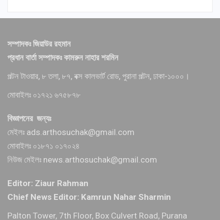
সম্পাদকঃ জিয়াউর রহমান
প্রধান বার্তা সম্পাদকঃ কামরুন নাহার শরমিন
পল্টন টাওয়ার, ৮ তলা, ৮৭, বক্স কালভার্ট রোড, পুরানা পল্টন, ঢাকা-১০০০।
মোবাইলঃ ০১৭২১ ৬৭৫৮৭৮
বিজ্ঞাপনের জন্যঃ
মেইলঃ ads.arthosuchak@gmail.com
মোবাইলঃ ০১৮৭১ ০১৭০২৪
নিউজ মেইলঃ news.arthosuchak@gmail.com
Editor: Ziaur Rahman
Chief News Editor: Kamrun Nahar Sharmin
Palton Tower, 7th Floor, Box Culvert Road, Purana