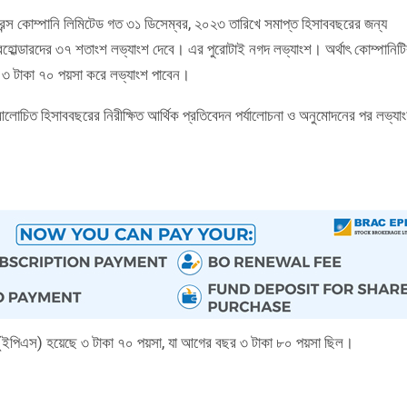
স্যুরেন্স কোম্পানি লিমিটেড গত ৩১ ডিসেম্বর, ২০২৩ তারিখে সমাপ্ত হিসাববছরের জন্য
োল্ডারদের ৩৭ শতাংশ লভ্যাংশ দেবে। এর পুরোটাই নগদ লভ্যাংশ। অর্থাৎ কোম্পানিটি
তে ৩ টাকা ৭০ পয়সা করে লভ্যাংশ পাবেন।
ে আলোচিত হিসাববছরের নিরীক্ষিত আর্থিক প্রতিবেদন পর্যালোচনা ও অনুমোদনের পর লভ্যা
 আয় (ইপিএস) হয়েছে ৩ টাকা ৭০ পয়সা, যা আগের বছর ৩ টাকা ৮০ পয়সা ছিল।