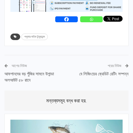
পপুলার লাইফ ইন্স্যুরেন্স
আগের নিউজ
পরের নিউজ
আফগানদের বড় পুঁজির সামনে উগান্ডা
বে লিজিংয়ের ক্রেডিট রেটিং সম্পন্ন
অলআউট ৫৮ রানে
মন্তব্যসমূহ বন্ধ করা হয়.