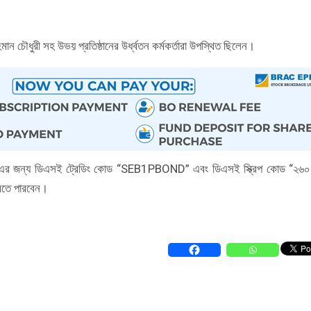
ন চৌধুরী সহ উভয় প্রতিষ্ঠানের উর্ধ্বতন কর্মকর্তারা উপস্থিত ছিলেন।
বন্ড এর জন্য ডিএসই ট্রেডিং কোড “SEB1PBOND” এবং ডিএসই স্ক্রিপ কোড “২৬
করতে পারবেন।