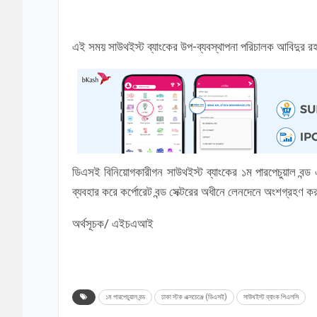
এই সময় সাউথইস্ট ব্যাংকের উপ-ব্যবস্থাপনা পরিচালক আবিদুর রহমা
ডিএসই বিনিয়োগকারীগন সাউথইস্ট ব্যাংকের ১ম পারপেচুয়াল 
ব্যবহার করে কর্পোরেট বন্ড সেক্টরের অধীনে লেনদেনে অংশগ্রহণ 
অর্থসূচক/ এইচএআই
১ম পারপেচুয়াল বন্ড
ঢাকা স্টক এক্সচেঞ্জে (ডিএসই)
সাউথইস্ট ব্যাংক পিএলসি