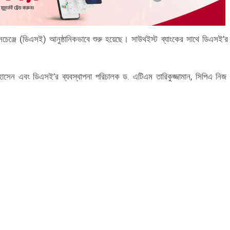
ক্সচেঞ্জে (ডিএসই) আনুষ্ঠানিকভাবে শুরু হয়েছে। সাউথইস্ট ব্যাংকের সাথে ডিএসই’
ক হোসেন এবং ডিএসই’র ব্যবস্থাপনা পরিচালক ড. এটিএম তারিকুজ্জামান, সিপিএ নিজ