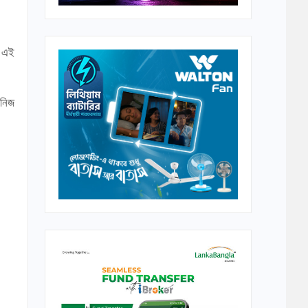
র এই
 নিজ