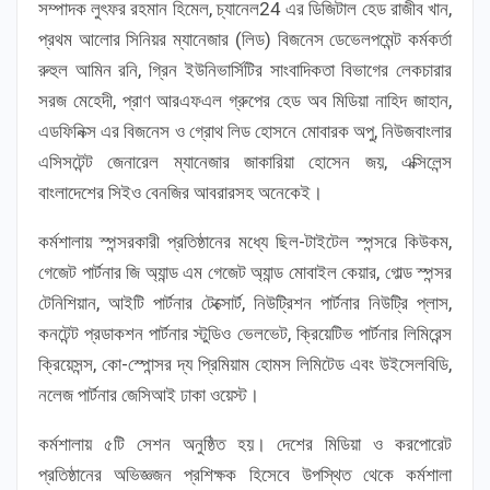
সম্পাদক লুৎফর রহমান হিমেল, চ্যানেল24 এর ডিজিটাল হেড রাজীব খান,
প্রথম আলোর সিনিয়র ম্যানেজার (লিড) বিজনেস ডেভেলপমেন্ট কর্মকর্তা
রুহুল আমিন রনি, গ্রিন ইউনিভার্সিটির সাংবাদিকতা বিভাগের লেকচারার
সরজ মেহেদী, প্রাণ আরএফএল গ্রুপের হেড অব মিডিয়া নাহিদ জাহান,
এডফিনিক্স এর বিজনেস ও গ্রোথ লিড হোসনে মোবারক অপু, নিউজবাংলার
এসিসটেন্ট জেনারেল ম্যানেজার জাকারিয়া হোসেন জয়, এক্সিলেন্স
বাংলাদেশের সিইও বেনজির আবরারসহ অনেকেই।
কর্মশালায় স্পন্সরকারী প্রতিষ্ঠানের মধ্যে ছিল-টাইটেল স্পন্সরে কিউকম,
গেজেট পার্টনার জি অ্যান্ড এম গেজেট অ্যান্ড মোবাইল কেয়ার, গোল্ড স্পন্সর
টেনিশিয়ান, আইটি পার্টনার টেক্সোর্ট, নিউট্রিশন পার্টনার নিউট্রি প্লাস,
কনটেন্ট প্রডাকশন পার্টনার স্টুডিও ভেলভেট, ক্রিয়েটিভ পার্টনার লিমিরেন্স
ক্রিয়েসন্স, কো-স্পোন্সর দ্য প্রিমিয়াম হোমস লিমিটেড এবং উইসেলবিডি,
নলেজ পার্টনার জেসিআই ঢাকা ওয়েস্ট।
কর্মশালায় ৫টি সেশন অনুষ্ঠিত হয়। দেশের মিডিয়া ও করপোরেট
প্রতিষ্ঠানের অভিজ্ঞজন প্রশিক্ষক হিসেবে উপস্থিত থেকে কর্মশালা