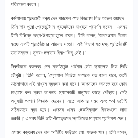
পরিচালনা করেন।
কর্মশালায় প্রথমেই বক্ত্য দেন পারপেল পেচ বিজনেস লিড আব্দুল ওয়াদুদ।
তিনি তার পুরো প্রেজেন্টেশন প্রজেক্টরের মাধ্যমে প্রদর্শন করেন। এসময়
তিনি বিভিন্ন তথ্য-উপাত্ত তুলে ধরেন। তিনি বলেন, ‘জনসংযোগ বিভাগ
হচ্ছে একটি প্রতিষ্ঠানের আয়নার মতো। এই বিভাগ যত দক্ষ, প্রতিষ্ঠানটি
তত উন্নত। সুতরাং দক্ষতার বিকল্প কিছু নেই।’
দ্বিতীয়তে বক্তব্য দেন ক্লাইয়েন্ট পার্টনার মেটা অ্যালেফ লিড তিথি
চৌধুরী। তিনি বলেন, ‘স্যোশাল মিডিয়া সম্পর্কে যত জানা যাবে, ততই
ভালোভাবে এই মাধ্যম ব্যবহার করা যাবে। আপনাদের জানতে হবে কোন
মাধ্যমে কত দ্রুত আপনার ম্যাসেজটি মানুষের কাছে পৌঁছায়। সেই
অনুযায়ী আপনি বিজ্ঞাপন দেবেন। এতে আপনার সময় এবং অর্থ দুটোই
সঠিকভাবে ব্যয় হবে। এজন্য এসব টেকনিক্যাল বিষয়গুলো জানা
জরুরি।’ এসময় তিনি ডাটা-উপাত্তসহ স্লাইডের মাধ্যমে প্রশিক্ষণ দেন।
এসময় বক্তব্য দেন খান আইটির ফাউন্ডার মো. ফারুক খান। তিনি বলেন,