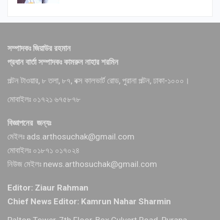
সম্পাদকঃ জিয়াউর রহমান
প্রধান বার্তা সম্পাদকঃ কামরুন নাহার শরমিন
পল্টন টাওয়ার, ৮ তলা, ৮৭, বক্স কালভার্ট রোড, পুরানা পল্টন, ঢাকা-১০০০।
মোবাইলঃ ০১৭২১ ৬৭৫৮৭৮
বিজ্ঞাপনের জন্যঃ
মেইলঃ ads.arthosuchak@gmail.com
মোবাইলঃ ০১৮৭১ ০১৭০২৪
নিউজ মেইলঃ news.arthosuchak@gmail.com
Editor: Ziaur Rahman
Chief News Editor: Kamrun Nahar Sharmin
Palton Tower, 7th Floor, Box Culvert Road, Purana