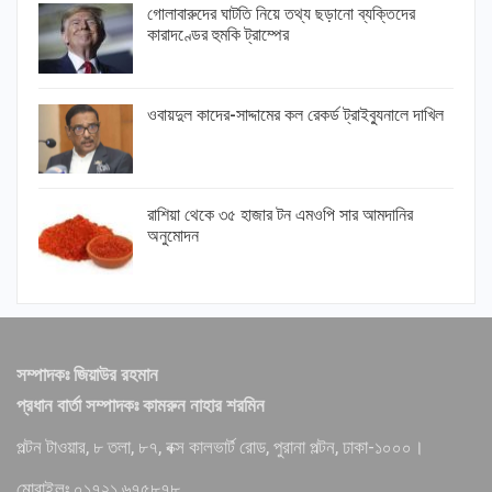
গোলাবারুদের ঘাটতি নিয়ে তথ্য ছড়ানো ব্যক্তিদের
কারাদণ্ডের হুমকি ট্রাম্পের
ওবায়দুল কাদের-সাদ্দামের কল রেকর্ড ট্রাইব্যুনালে দাখিল
রাশিয়া থেকে ৩৫ হাজার টন এমওপি সার আমদানির
অনুমোদন
সম্পাদকঃ জিয়াউর রহমান
প্রধান বার্তা সম্পাদকঃ কামরুন নাহার শরমিন
পল্টন টাওয়ার, ৮ তলা, ৮৭, বক্স কালভার্ট রোড, পুরানা পল্টন, ঢাকা-১০০০।
মোবাইলঃ ০১৭২১ ৬৭৫৮৭৮