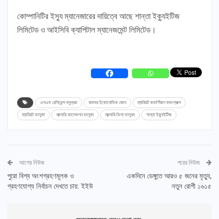
কোম্পানিটির ইস্যু ম্যানেজারের দায়িত্বে আছে শান্তা ইক্যুইটিজ
লিমিটেড ও আইসিবি ক্যাপিটাল ম্যানেজমেন্ট লিমিটেড।
এলএম রেসিডেন্স বসুন্ধরা
ধামশুর ইকোনোমিক জোন
ম্যারিয়ট কমার্শিয়াল কমপ্লেক্স
ম্যারিয়ট ভালুকা
লাক্সারি কালেকশন ভালুকা
লাক্সারি ভিলা ভালুকা
শান্তা ইক্যুইটিজ
আগের নিউজ
পরের নিউজ
পুরো বিশ্ব অংশগ্রহণমূলক ও
একদিনে ডেঙ্গুতে আরও ৫ জনের মৃত্যু,
গ্রহণযোগ্য নির্বাচন দেখতে চায়: ইইউ
নতুন রোগী ১৬১৫