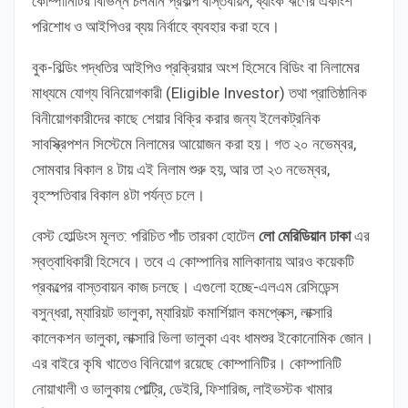
কোম্পানিটির বিভিন্ন চলমান প্রকল্প বাস্তবায়ন, ব্যাংক ঋণের একাংশ
পরিশোধ ও আইপিওর ব্যয় নির্বাহে ব্যবহার করা হবে।
বুক-বিল্ডিং পদ্ধতির আইপিও প্রক্রিয়ার অংশ হিসেবে বিডিং বা নিলামের
মাধ্যমে যোগ্য বিনিয়োগকারী (Eligible Investor) তথা প্রাতিষ্ঠানিক
বিনীয়োগকারীদের কাছে শেয়ার বিক্রি করার জন্য ইলেকট্রনিক
সাবস্ক্রিপশন সিস্টেমে নিলামের আয়োজন করা হয়। গত ২০ নভেম্বর,
সোমবার বিকাল ৪ টায় এই নিলাম শুরু হয়, আর তা ২৩ নভেম্বর,
বৃহস্পতিবার বিকাল ৪টা পর্যন্ত চলে।
বেস্ট হোল্ডিংস মূলত: পরিচিত পাঁচ তারকা হোটেল
লো মেরিডিয়ান ঢাকা
এর
স্বত্বাধিকারী হিসেবে। তবে এ কোম্পানির মালিকানায় আরও কয়েকটি
প্রকল্পের বাস্তবায়ন কাজ চলছে। এগুলো হচ্ছে-এলএম রেসিডেন্স
বসুন্ধরা, ম্যারিয়ট ভালুকা, ম্যারিয়ট কমার্শিয়াল কমপ্লেক্স, লাক্সারি
কালেকশন ভালুকা, লাক্সারি ভিলা ভালুকা এবং ধামশুর ইকোনোমিক জোন।
এর বাইরে কৃষি খাতেও বিনিয়োগ রয়েছে কোম্পানিটির। কোম্পানিটি
নোয়াখালী ও ভালুকায় পোল্ট্রি, ডেইরি, ফিশারিজ, লাইভস্টক খামার