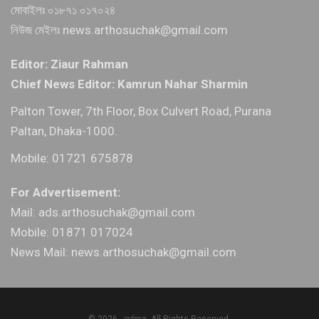
মোবাইলঃ ০১৮৭১ ০১৭০২৪
নিউজ মেইলঃ news.arthosuchak@gmail.com
Editor: Ziaur Rahman
Chief News Editor: Kamrun Nahar Sharmin
Palton Tower, 7th Floor, Box Culvert Road, Purana
Paltan, Dhaka-1000.
Mobile: 01721 675878
For Advertisement:
Mail: ads.arthosuchak@gmail.com
Mobile: 01871 017024
News Mail: news.arthosuchak@gmail.com
© 2026 - অর্থসূচক. All Rights Reserved.