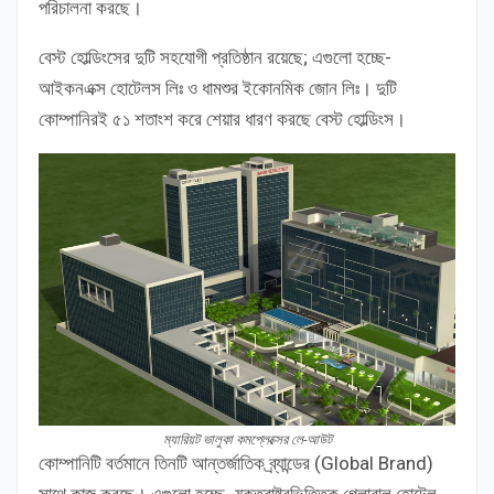
পরিচালনা করছে।
বেস্ট হোল্ডিংসের দুটি সহযোগী প্রতিষ্ঠান রয়েছে; এগুলো হচ্ছে-
আইকনএক্স হোটেলস লিঃ ও ধামশুর ইকোনমিক জোন লিঃ। দুটি
কোম্পানিরই ৫১ শতাংশ করে শেয়ার ধারণ করছে বেস্ট হোল্ডিংস।
ম্যারিয়ট ভালুকা কমপ্লেক্সের লে-আউট
কোম্পানিটি বর্তমানে তিনটি আন্তর্জাতিক ব্র্যান্ডের (Global Brand)
সাথে কাজ করছে। এগুলো হচ্ছে- যুক্তরাষ্ট্রভিত্তিক গ্লোবাল হোটেল