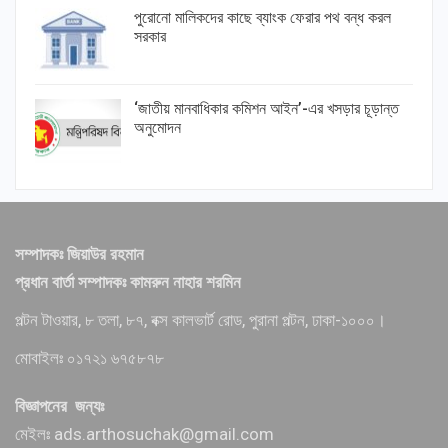
পুরোনো মালিকদের কাছে ব্যাংক ফেরার পথ বন্ধ করল
সরকার
‘জাতীয় মানবাধিকার কমিশন আইন’-এর খসড়ার চূড়ান্ত
অনুমোদন
সম্পাদকঃ জিয়াউর রহমান
প্রধান বার্তা সম্পাদকঃ কামরুন নাহার শরমিন
পল্টন টাওয়ার, ৮ তলা, ৮৭, বক্স কালভার্ট রোড, পুরানা পল্টন, ঢাকা-১০০০।
মোবাইলঃ ০১৭২১ ৬৭৫৮৭৮
বিজ্ঞাপনের জন্যঃ
মেইলঃ ads.arthosuchak@gmail.com