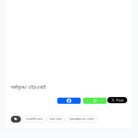
অর্থসূচক/ এইচএআই
এনআরবিসি ব্যাংক
কম্বল প্রদান
প্রধানমন্ত্রীর ত্রাণ তহবিলে