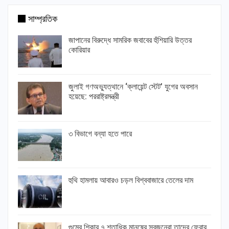
সাম্প্রতিক
জাপানের বিরুদ্ধে সামরিক জবাবের হুঁশিয়ারি উত্তর
কোরিয়ার
জুলাই গণঅভ্যুত্থানে ‘ক্লায়েন্ট স্টেট’ যুগের অবসান
হয়েছে: পররাষ্ট্রমন্ত্রী
৩ বিভাগে বন্যা হতে পারে
হুথি হামলায় আবারও চড়ল বিশ্ববাজারে তেলের দাম
গুমের শিকার ৭ শতাধিক মানুষের স্বজনেরা তাদের ফেরার