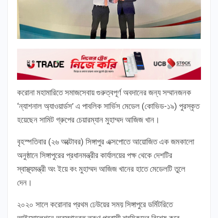
করোনা মহামারিতে সমাজসেবায় গুরুত্বপূর্ণ অবদানের জন্য সম্মানজনক
‘ন্যাশনাল অ্যাওয়ার্ডস’ এ পাবলিক সার্ভিস মেডেল (কোভিড-১৯) পুরস্কৃত
হয়েছেন সামিট গ্রুপের চেয়ারম্যান মুহাম্মদ আজিজ খান।
বৃহস্পতিবার (২৬ অক্টোবর) সিঙ্গাপুর এক্সপোতে আয়োজিত এক জমকালো
অনুষ্ঠানে সিঙ্গাপুরের প্রধানমন্ত্রীর কার্যালয়ের পক্ষ থেকে দেশটির
স্বাস্থ্যমন্ত্রী অং ইয়ে কং মুহাম্মদ আজিজ খানের হাতে মেডেলটি তুলে
দেন।
২০২০ সালে করোনার প্রথম ঢেউয়ের সময় সিঙ্গাপুরে ডর্মিটরিতে
আইসোলেশনে অবস্থানরত তরুণ প্রবাসী শ্রমিকদের বিশেষ করে