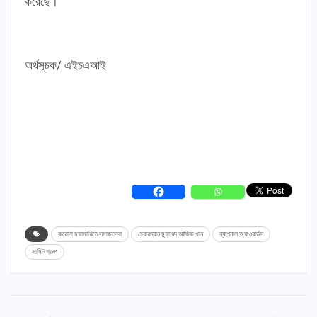
করেছে।
অর্থসূচক/ এইচএআই
করোনা মহামারিতে সমাজসেবা
চেয়ারম্যান মুহাম্মদ আজিজ খান
ন্যাশনাল অ্যাওয়ার্ডস
সামিট গ্রুপ