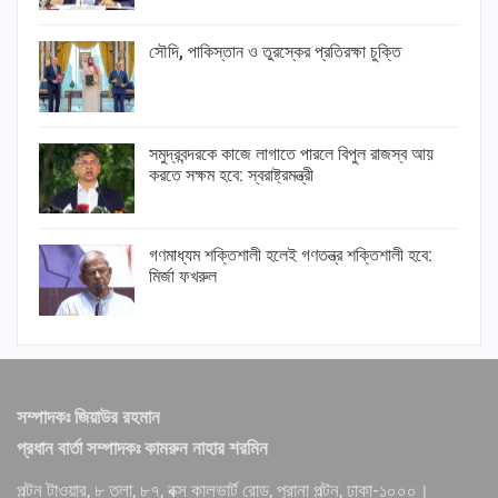
সৌদি, পাকিস্তান ও তুরস্কের প্রতিরক্ষা চুক্তি
সমুদ্রবন্দরকে কাজে লাগাতে পারলে বিপুল রাজস্ব আয়
করতে সক্ষম হবে: স্বরাষ্ট্রমন্ত্রী
গণমাধ্যম শক্তিশালী হলেই গণতন্ত্র শক্তিশালী হবে:
মির্জা ফখরুল
সম্পাদকঃ জিয়াউর রহমান
প্রধান বার্তা সম্পাদকঃ কামরুন নাহার শরমিন
পল্টন টাওয়ার, ৮ তলা, ৮৭, বক্স কালভার্ট রোড, পুরানা পল্টন, ঢাকা-১০০০।