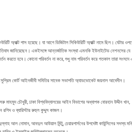
িউরিটি অ্যাক্ট পাস হয়েছে। যা আগে ডিজিটাল সিকিউরিটি অ্যাক্ট নামে ছিল। যেটার ওপর
প্রতিবাদ জানিয়েছেন। একইসঙ্গে আন্তর্জাতিক সংস্থা এমনকি ইউনাইটেড নেশনসের যে
তন করতে হবে। কোনো পরিবর্তন না করে, শুধু নাম পরিবর্তন করে গতকাল তারা সংসদে 
নর সুপ্রিম কোর্ট আইনজীবী সমিতির সাবেক সভাপতি অ্যাডভোকেট জয়নাল আবেদীন।
ু মাহমুদ চৌধুরী, ঢাকা বিশ্ববিদ্যালয়ের আইন বিভাগের অধ্যাপক বোরহান উদ্দীন খান,
ন রশিদ ও ব্যারিস্টার রুহুল কুদ্দুস কাজল।
লাহ আল নোমান, আবদুল আউয়াল মিন্টু, চেয়ারপার্সনের উপদেষ্টা কাউন্সিলের সদস্য মন
রহমান হাবিব ও ইসমাইল জবিউল্লাহসহ অনেকে।