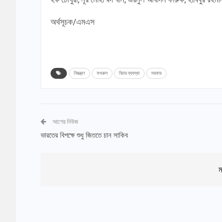
অর্থসূচক/এমএস
নিয়ন্ত্রণ
ফখরুল
বিচার ব্যবস্থা
সরকার
আগের নিউজ
ভারতের বিপক্ষে শুধু জিততে চান সাকিব
ম