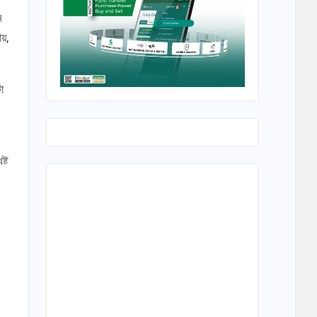
ন
ায়,
া
্ট