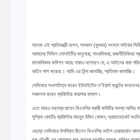
সাবেক এই প্রতিমন্ত্রী বলেন, গতকাল (বুধবার) সংসদে সাইবার সিক
আমাদের সিভিল সোসাইটির মানুষেরা, সাংবাদিকরা, রাজনীতিবিদরা 
মানবাধিকার কমিশন আছে তারাও বলেছেন যে, এ আইনের ধারা পরিবর্
আইন পাস করেছে। আমি এর নিন্দা জানাচ্ছি, প্রতিবাদ জানাচ্ছি।
সেমিনারে সভাপতিত্ব করেন ইউনাইটেড ল‘ইয়ার্স ফ্রন্টের কনভে
সঞ্চালনা করেন ব্যারিস্টার কায়সার কামাল।
এতে আরও বক্তব্য রাখেন বিএনপির স্থায়ী কমিটির সদস্য আমির খসর
সুপ্রিম কোর্টের ব্যারিস্টার মাহবুব উদ্দিন খোকন, অ্যাডভোকেট মহসি
এছাড়া সেমিনারে উপস্থিত ছিলেন বিএনপির ভাইস চেয়ারম্যান আবদুল্
হক চৌধুরী, নূর মোহাম্মদ খান, জয়নুল আবদিন ফারুক, হাবিবুর 