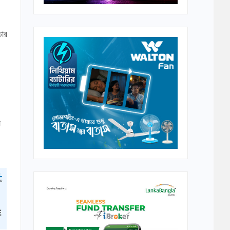
চার
ো