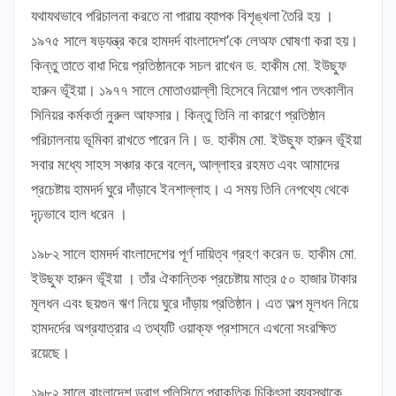
যথাযথভাবে পরিচালনা করতে না পারায় ব্যাপক বিশৃঙ্খলা তৈরি হয় ।
১৯৭৫ সালে ষড়যন্ত্র করে হামদর্দ বাংলাদেশ’কে লেঅফ ঘোষণা করা হয়।
কিন্তু তাতে বাধা দিয়ে প্রতিষ্ঠানকে সচল রাখেন ড. হাকীম মো. ইউছুফ
হারুন ভূঁইয়া। ১৯৭৭ সালে মোতাওয়াল্লী হিসেবে নিয়োগ পান তৎকালীন
সিনিয়র কর্মকর্তা নুরুল আফসার। কিন্তু তিনি না কারণে প্রতিষ্ঠান
পরিচালনায় ভূমিকা রাখতে পারেন নি। ড. হাকীম মো. ইউছুফ হারুন ভূঁইয়া
সবার মধ্যে সাহস সঞ্চার করে বলেন, আল্লাহর রহমত এবং আমাদের
প্রচেষ্টায় হামদর্দ ঘুরে দাঁড়াবে ইনশাল্লাহ। এ সময় তিনি নেপথ্যে থেকে
দৃঢ়ভাবে হাল ধরেন ।
১৯৮২ সালে হামদর্দ বাংলাদেশের পূর্ণ দায়িত্ব গ্রহণ করেন ড. হাকীম মো.
ইউছুফ হারুন ভূঁইয়া । তাঁর ঐকান্তিক প্রচেষ্টায় মাত্র ৫০ হাজার টাকার
মূলধন এবং ছয়গুন ঋণ নিয়ে ঘুরে দাঁড়ায় প্রতিষ্ঠান। এত অল্প মূলধন নিয়ে
হামদর্দের অগ্রযাত্রার এ তথ্যটি ওয়াক্ফ প্রশাসনে এখনো সংরক্ষিত
রয়েছে।
১৯৮২ সালে বাংলাদেশ ড্রাগ পলিসিতে প্রাকৃতিক চিকিৎসা ব্যবস্থাকে