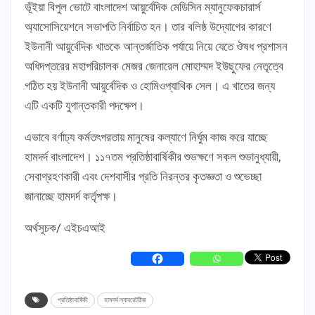
ভূঁইয়া বিপুল ভোটে বাংলাদেশ আয়ুর্বেদিক মেডিসিন ম্যানুফেকচারার্স
অ্যাসোসিয়েশনে সভাপতি নির্বাচিত হন। তার বলিষ্ঠ উদ্যোগের কারণে
ইউনানী আয়ুর্বেদিক খাতকে আন্তর্জাতিক পর্যায়ে নিয়ে যেতে ঔষধ প্রশাসন
অধিদপ্তরের মহাপরিচালক মেজর জেনারেল মোহাম্মদ ইউছুফের নেতৃত্বে
গঠিত হয় ইউনানী আয়ুর্বেদিক ও হোমিওপ্যাথিক সেল। এ খাতের জন্য
এটি একটি যুগান্তকারী পদক্ষেপ।
এভাবে বর্ণাঢ্য কর্মতৎপরতায় মানুষের কল্যাণে নির্ঘুম কাজ করে যাচ্ছে
হামদর্দ বাংলাদেশ। ১১৭তম প্রতিষ্ঠাবার্ষিকীর শুভক্ষণে সকল শুভানুধ্যায়ী,
সেবাগ্রহণকারী এবং দেশবাসীর প্রতি নিরন্তর কৃতজ্ঞতা ও শুভেচ্ছা
জানাচ্ছে হামদর্দ কর্তৃপক্ষ।
অর্থসূচক/ এইচএআই
প্রতিষ্ঠাবার্ষিকী
হামদর্দ ল্যাবরেটরীজ