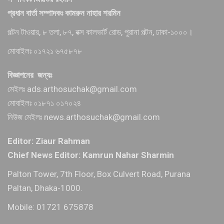
প্রধান বার্তা সম্পাদকঃ কামরুন নাহার শরমিন
পল্টন টাওয়ার, ৮ তলা, ৮৭, বক্স কালভার্ট রোড, পুরানা পল্টন, ঢাকা-১০০০।
মোবাইলঃ ০১৭২১ ৬৭৫৮৭৮
বিজ্ঞাপনের জন্যঃ
মেইলঃ ads.arthosuchak@gmail.com
মোবাইলঃ ০১৮৭১ ০১৭০২৪
নিউজ মেইলঃ news.arthosuchak@gmail.com
Editor: Ziaur Rahman
Chief News Editor: Kamrun Nahar Sharmin
Palton Tower, 7th Floor, Box Culvert Road, Purana
Paltan, Dhaka-1000.
Mobile: 01721 675878