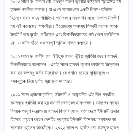
২০১০ সালে ড. হাকীম মো. ইউছুফ হারুন ভূঁইয়ার উদ্যোগে প্রতিষ্ঠিত হয়
হামদর্দ পাবলিক কলেজ। যা এখন স্বনামধন্য একটি শিক্ষা প্রতিষ্ঠান
হিসেবে সবার কাছে পরিচিত। প্রতিবছর সফলতার সঙ্গে শতভাগ উত্তীর্ণ
হয় এই কলেজের শিক্ষার্থীরা। ইতোমধ্যে অসংখ্য শিক্ষার্থী কলেজ থেকে
উত্তীর্ণ হয়ে বুয়েট, মেডিকেল এবং বিশ^বিদ্যালয়ের পাঠ শেষে কর্মজীবনে
দেশ ও জাতি গঠনে গুরুত্বপূর্ণ ভূমিকা পালন করছেন।
২০১২ সালে ড. হাকীম মো. ইউছুফ হারুন ভূঁইয়া প্রতিষ্ঠা করেন হামদর্দ
বিশ্ববিদ্যালয় বাংলাদেশ। একই সালে হামদর্দ প্রধান কার্যালয়ে উদ্বোধন
করা হয় বঙ্গবন্ধু কর্নার উদ্বোধন। যে কর্নারে রয়েছে মুক্তিযুদ্ধ ও
বঙ্গবন্ধুকে নিয়ে দুর্লভ গ্রন্থের সমাহার।
২০২১ সালে এ্যালোপ্যাথিক, ইউনানী ও আয়ুর্বেদিক এই তিন পদ্ধতির
সমন্বয়ে প্রতিষ্ঠা করা হয় হামদর্দ জেনারেল হাসপাতাল। ভারতের স্বাস্থ্য
বিষয়ক আয়ুশ মন্ত্রণালয় হামদর্দ বিশ্ববিদ্যালয় বাংলাদেশে ইউনানী চেয়ার
হিসেবে প্রেরণ করেন দেশটির প্রখ্যাত ইউনানী বিশেষজ্ঞ অধ্যাপক ডা.
মনোয়ার হোসেন কাজমীকে। ২০২২ সালে ড. হাকীম মো. ইউছুফ হারুন