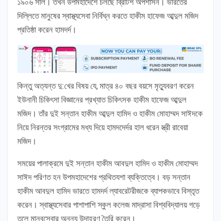
১৯০৬ সাল। তখন উপমহাদেশে চলছে ব্রিটিশ অপশাসন। ভারতের
দিল্লিতে মানুষের স্বাস্থ্যসেবা নির্বিঘ্ন করতে হাকীম হাফেজ আব্দুল মজিদ
প্রতিষ্ঠা করেন হামদর্দ।
কিন্তু অত্যন্ত দু:খের বিষয় যে, মাত্র ৪০ বছর বয়সে মৃত্যুবরণ করেন
ইউনানী চিকিৎসা বিজ্ঞানের প্রখ্যাত চিকিৎসক হাকীম হাফেজ আব্দুল
মজিদ। তাঁর দুই সন্তান হাকীম আব্দুল হামিদ ও হাকীম মোহাম্মদ সাঈদকে
নিয়ে নিরন্তর সংগ্রামের মধ্য দিয়ে হামদদের্দর হাল ধরেন স্ত্রী রাবেয়া
মজিদ।
সময়ের পালাক্রমে দুই সন্তান হাকীম আবদুল হামিদ ও হাকীম মোহাম্মদ
সাঈদ পরিণত হন উপমহাদেশের প্রথিতযশা ব্যক্তিত্বে। বড় সন্তান
হাকীম আবদুল হামিদ ভারতে হামদর্দ ল্যাবরেটরীজকে ব্যাপকভাবে বিস্তৃত
করেন। স্বাস্থ্যসেবার পাশাপাশি স্কুল কলেজ মাদ্রাসা বিশ্ববিদ্যালয় গড়ে
তুলে মানবসেবার অনন্য উদাহরণ তৈরি করেন।