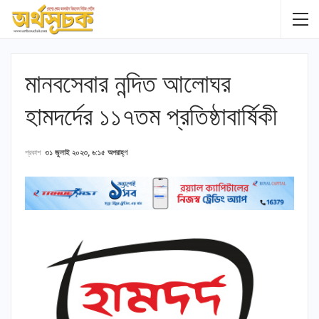
মানবসেবার নন্দিত আলোঘর
হামদর্দের ১১৭তম প্রতিষ্ঠাবার্ষিকী
প্রকাশ
৩১ জুলাই ২০২৩, ৬:১৫ অপরাহ্ণ