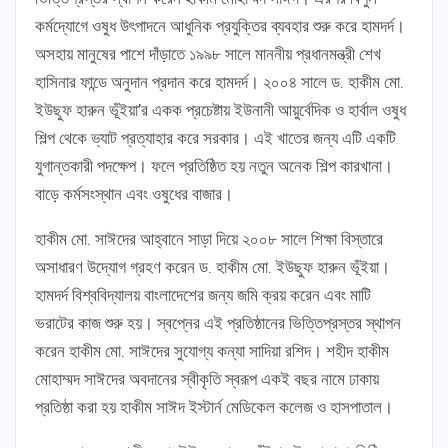
কর্মদ্যোগে ওষুধ উৎপাদনে আধুনিক প্রযুক্তির ব্যবহার শুরু করে হামদর্দ।
অসহায় মানুষের পাশে দাঁড়াতে ১৯৯৮ সালে মাননীয় প্রধানমন্ত্রী শেখ
হাসিনার ফান্ডে অনুদান প্রদান করে হামদর্দ। ২০০৪ সালে ড. হাকীম মো.
ইউছুফ হারুন ভূঁইয়া’র একক প্রচেষ্টায় ইউনানী আয়ুর্বেদিক ও হার্বাল ওষুধ
শিল্প থেকে ভ্যাট প্রত্যাহার করে সরকার। এই খাতের জন্য এটি একটি
যুগান্তকারী পদক্ষেপ। ফলে প্রতিষ্ঠিত হয় নতুন অনেক শিল্প কারখানা।
বাড়ে কর্মসংস্থান এবং ওষুধের বাজার।
হাকীম মো. সাঈদের আহ্বানে সাড়া দিয়ে ২০০৮ সালে শিক্ষা বিস্তারে
অসাধারণ উদ্যোগ গ্রহণ করেন ড. হাকীম মো. ইউছুফ হারুন ভূঁইয়া।
হামদর্দ বিশ্ববিদ্যালয় বাংলাদেশের জন্য জমি ক্রয় করেন এবং মাটি
ভরাটের কাজ শুরু হয়। স্বপ্নের এই প্রতিষ্ঠানের ভিত্তিপ্রস্তর স্থাপন
করেন হাকীম মো. সাঈদের সুযোগ্য কন্যা সাদিয়া রশিদ। শহীদ হাকীম
মোহাম্মদ সাঈদের অবদানের স্বীকৃতি স্বরূপ একই বছর নামে ঢাকায়
প্রতিষ্ঠা করা হয় হাকীম সাঈদ ইস্টার্ন মেডিকেল কলেজ ও হাসপাতাল।