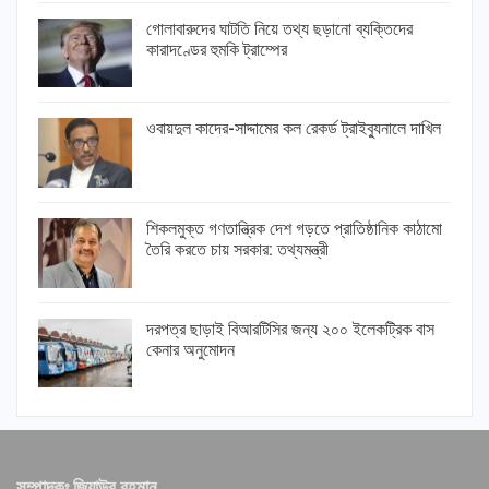
গোলাবারুদের ঘাটতি নিয়ে তথ্য ছড়ানো ব্যক্তিদের
কারাদণ্ডের হুমকি ট্রাম্পের
ওবায়দুল কাদের-সাদ্দামের কল রেকর্ড ট্রাইব্যুনালে দাখিল
শিকলমুক্ত গণতান্ত্রিক দেশ গড়তে প্রাতিষ্ঠানিক কাঠামো
তৈরি করতে চায় সরকার: তথ্যমন্ত্রী
দরপত্র ছাড়াই বিআরটিসির জন্য ২০০ ইলেকট্রিক বাস
কেনার অনুমোদন
সম্পাদকঃ জিয়াউর রহমান