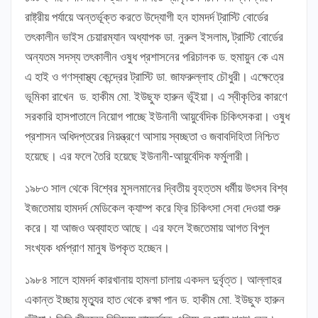
রাষ্ট্রীয় পর্যায়ে অন্তর্ভূক্ত করতে উদ্যোগী হন হামদর্দ ট্রাস্টি বোর্ডের
তৎকালীন ভাইস চেয়ারম্যান অধ্যাপক ডা. নুরুল ইসলাম, ট্রাস্টি বোর্ডের
অন্যতম সদস্য তৎকালীন ওষুধ প্রশাসনের পরিচালক ড. হুমায়ুন কে এম
এ হাই ও গণস্বাস্থ্য কেন্দ্রের ট্রাস্টি ডা. জাফরুল্লাহ চৌধুরী। এক্ষেত্রে
ভূমিকা রাখেন ড. হাকীম মো. ইউছুফ হারুন ভূঁইয়া। এ স্বীকৃতির কারণে
সরকারি হাসপাতালে নিয়োগ পাচ্ছে ইউনানী আয়ুর্বেদিক চিকিৎসকরা। ওষুধ
প্রশাসন অধিদপ্তরের নিয়ন্ত্রণে আসায় স্বচ্ছতা ও জবাবদিহিতা নিশ্চিত
হয়েছে। এর ফলে তৈরি হয়েছে ইউনানী-আয়ুর্বেদিক ফর্মুলারী।
১৯৮৩ সাল থেকে বিশ্বের মুসলমানের দ্বিতীয় বৃহত্তম ধর্মীয় উৎসব বিশ্ব
ইজতেমায় হামদর্দ মেডিকেল ক্যাম্প করে ফ্রি চিকিৎসা সেবা দেওয়া শুরু
করে। যা আজও অব্যাহত আছে। এর ফলে ইজতেমায় আগত বিপুল
সংখ্যক ধর্মপ্রাণ মানুষ উপকৃত হচ্ছেন।
১৯৮৪ সালে হামদর্দ কারখানায় হামলা চালায় একদল দুর্বৃত্ত। আল্লাহর
একান্ত ইচ্ছায় মৃত্যুর হাত থেকে রক্ষা পান ড. হাকীম মো. ইউছুফ হারুন