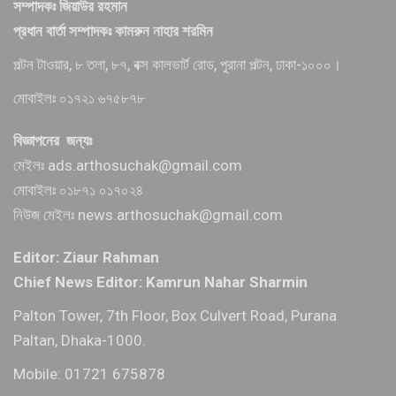
সম্পাদকঃ জিয়াউর রহমান
প্রধান বার্তা সম্পাদকঃ কামরুন নাহার শরমিন
পল্টন টাওয়ার, ৮ তলা, ৮৭, বক্স কালভার্ট রোড, পুরানা পল্টন, ঢাকা-১০০০।
মোবাইলঃ ০১৭২১ ৬৭৫৮৭৮
বিজ্ঞাপনের জন্যঃ
মেইলঃ ads.arthosuchak@gmail.com
মোবাইলঃ ০১৮৭১ ০১৭০২৪
নিউজ মেইলঃ news.arthosuchak@gmail.com
Editor: Ziaur Rahman
Chief News Editor: Kamrun Nahar Sharmin
Palton Tower, 7th Floor, Box Culvert Road, Purana
Paltan, Dhaka-1000.
Mobile: 01721 675878