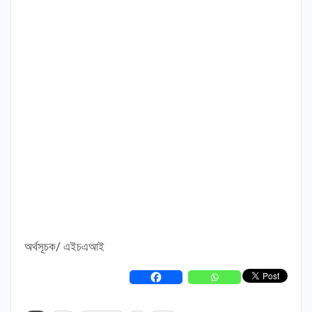
অর্থসূচক/ এইচএআই