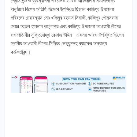
প্রেসিডেন্ট ও ব্যবস্থাপনা পরিচালক তারিক আফজাল’র সভাপতিত্বে
অনুষ্ঠানে বিশেষ অতিথি হিসেবে উপস্থিত ছিলেন কাজিপুর উপজেলা
পরিষদের চেয়ারম্যান মোঃ খলিলুর রহমান সিরাজী, কাজিপুর পৌরসভার
মেয়র আব্দুল হান্নান তালুকদার এবং কাজিপুর উপজেলা আওয়ামী লীগের
সভাপতি বীর মুক্তিযোদ্ধা রেফাজ উদ্দিন। এসময় আরও উপস্থিত ছিলেন
স্থানীয় আওয়ামী লীগের সিনিয়র নেতৃবৃন্দসহ ব্যাংকের অন্যান্য
কর্মকর্তাবৃন্দ।