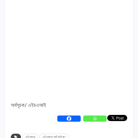
অর্থসূচক/ এইচএআই
এবি ব্যাংক
এবি ব্যাংক স্মার্ট কৃষি ঋণ