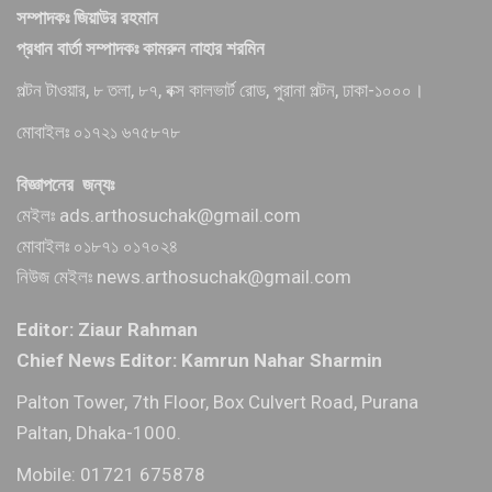
সম্পাদকঃ জিয়াউর রহমান
প্রধান বার্তা সম্পাদকঃ কামরুন নাহার শরমিন
পল্টন টাওয়ার, ৮ তলা, ৮৭, বক্স কালভার্ট রোড, পুরানা পল্টন, ঢাকা-১০০০।
মোবাইলঃ ০১৭২১ ৬৭৫৮৭৮
বিজ্ঞাপনের জন্যঃ
মেইলঃ ads.arthosuchak@gmail.com
মোবাইলঃ ০১৮৭১ ০১৭০২৪
নিউজ মেইলঃ news.arthosuchak@gmail.com
Editor: Ziaur Rahman
Chief News Editor: Kamrun Nahar Sharmin
Palton Tower, 7th Floor, Box Culvert Road, Purana
Paltan, Dhaka-1000.
Mobile: 01721 675878