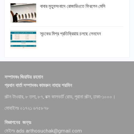
বাবার মৃত্যুসংবাদে রোজারিওতে ফিরলেন মেসি
সূচকের মিশ্র প্রতিক্রিয়ায় চলছে লেনদেন
সম্পাদকঃ জিয়াউর রহমান
প্রধান বার্তা সম্পাদকঃ কামরুন নাহার শরমিন
পল্টন টাওয়ার, ৮ তলা, ৮৭, বক্স কালভার্ট রোড, পুরানা পল্টন, ঢাকা-১০০০।
মোবাইলঃ ০১৭২১ ৬৭৫৮৭৮
বিজ্ঞাপনের জন্যঃ
মেইলঃ ads.arthosuchak@gmail.com