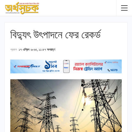
বিদ্যুৎ উৎপাদনে ফের রেকর্ড
প্রকাশ
১৭ এপ্রিল ২০২৩, ১১:৫৭ অপরাহ্ণ