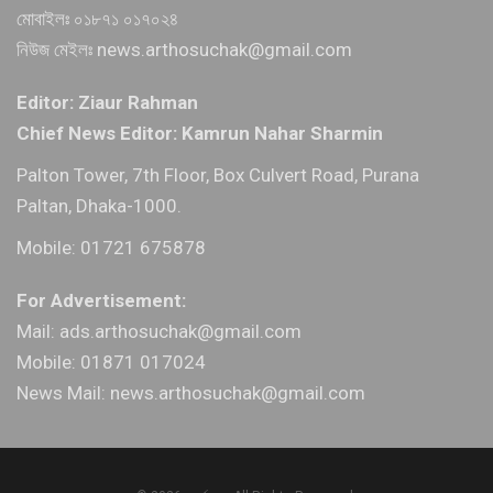
মোবাইলঃ ০১৮৭১ ০১৭০২৪
নিউজ মেইলঃ news.arthosuchak@gmail.com
Editor: Ziaur Rahman
Chief News Editor: Kamrun Nahar Sharmin
Palton Tower, 7th Floor, Box Culvert Road, Purana
Paltan, Dhaka-1000.
Mobile: 01721 675878
For Advertisement:
Mail: ads.arthosuchak@gmail.com
Mobile: 01871 017024
News Mail: news.arthosuchak@gmail.com