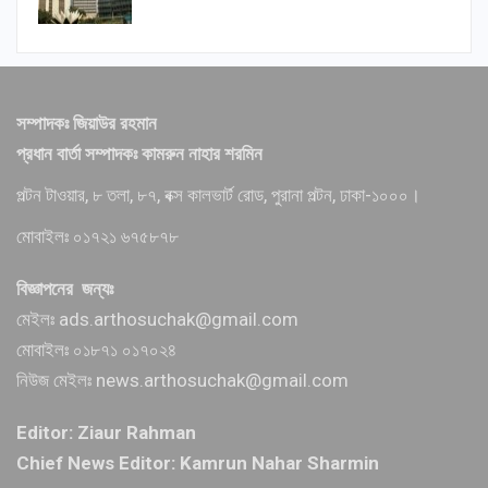
সম্পাদকঃ জিয়াউর রহমান
প্রধান বার্তা সম্পাদকঃ কামরুন নাহার শরমিন
পল্টন টাওয়ার, ৮ তলা, ৮৭, বক্স কালভার্ট রোড, পুরানা পল্টন, ঢাকা-১০০০।
মোবাইলঃ ০১৭২১ ৬৭৫৮৭৮
বিজ্ঞাপনের জন্যঃ
মেইলঃ ads.arthosuchak@gmail.com
মোবাইলঃ ০১৮৭১ ০১৭০২৪
নিউজ মেইলঃ news.arthosuchak@gmail.com
Editor: Ziaur Rahman
Chief News Editor: Kamrun Nahar Sharmin