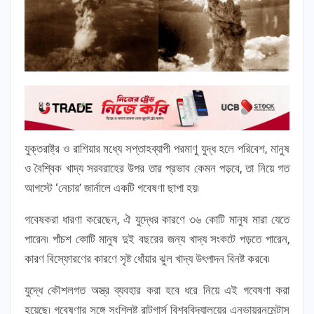
যুক্তরাষ্ট্র ও রাশিয়ার মধ্যে সপ্তাহব্যাপী পরমাণু যুদ্ধ হলে পরিবেশ, মানুষ
ও বৈশ্বিক খাদ্য সরবরাহের উপর তার প্রভাব কেমন পড়বে, তা নিয়ে গত
আগস্টে ‘নেচার’ জার্নালে একটি গবেষণা ছাপা হয়৷
গবেষকরা ধারণা করেছেন, ঐ যুদ্ধের কারণে ৩৬ কোটি মানুষ মারা যেতে
পারেন৷ পাঁচশ কোটি মানুষ দুই বছরের জন্য খাদ্য সংকটে পড়তে পারেন,
কারণ বিস্ফোরণের কারণে সৃষ্ট ধোঁয়ার ঝুল খাদ্য উৎপাদন বিনষ্ট করবে৷
যুদ্ধে কৌশলগত অস্ত্র ব্যবহার করা হবে ধরে নিয়ে এই গবেষণা করা
হয়েছে৷ গবেষণার সঙ্গে সংশ্লিষ্ট রাটগার্স বিশ্ববিদ্যালয়ের এনভায়রনমেন্টাস