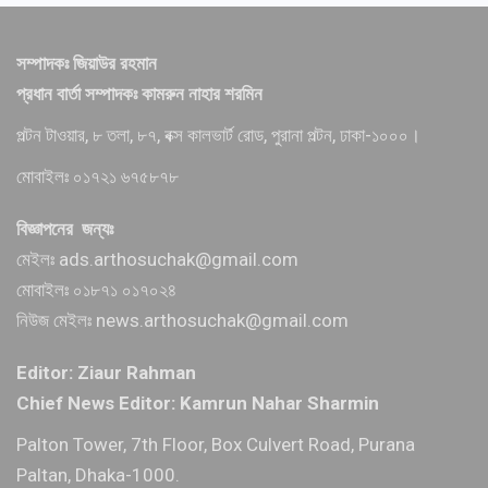
সম্পাদকঃ জিয়াউর রহমান
প্রধান বার্তা সম্পাদকঃ কামরুন নাহার শরমিন
পল্টন টাওয়ার, ৮ তলা, ৮৭, বক্স কালভার্ট রোড, পুরানা পল্টন, ঢাকা-১০০০।
মোবাইলঃ ০১৭২১ ৬৭৫৮৭৮
বিজ্ঞাপনের জন্যঃ
মেইলঃ ads.arthosuchak@gmail.com
মোবাইলঃ ০১৮৭১ ০১৭০২৪
নিউজ মেইলঃ news.arthosuchak@gmail.com
Editor: Ziaur Rahman
Chief News Editor: Kamrun Nahar Sharmin
Palton Tower, 7th Floor, Box Culvert Road, Purana
Paltan, Dhaka-1000.