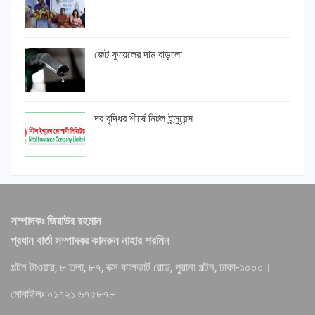
জেট ফুয়েলের দাম বাড়লো
দর বৃদ্ধির শীর্ষে নিটল ইন্সুরেন্স
সম্পাদকঃ জিয়াউর রহমান
প্রধান বার্তা সম্পাদকঃ কামরুন নাহার শরমিন
পল্টন টাওয়ার, ৮ তলা, ৮৭, বক্স কালভার্ট রোড, পুরানা পল্টন, ঢাকা-১০০০।
মোবাইলঃ ০১৭২১ ৬৭৫৮৭৮