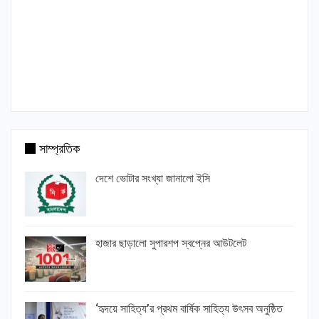
সাম্প্রতিক
দেশে ভোটার সংখ্যা জানালো ইসি
হাজার ছাড়ালো সুপারশপ স্বপ্নের আউটলেট
‘হৃদয়ে সাহিত্য’র প্রথম বার্ষিক সাহিত্য উৎসব অনুষ্ঠিত