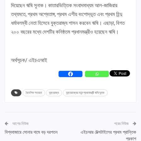
দিয়েছেন ঋষি সুনাক। কাতারভিত্তিক সংবাদমাধ্যম আল-জাজিরার
তথ্যমতে, প্রথম অশ্বেতাঙ্গ, প্রথম এশীয় বংশোদ্ভূত এবং প্রথম হিন্দু
ধর্মাবলম্বী নেতা হিসেবে যুক্তরাজ্য শাসন করবেন ঋষি। এছাড়া, বিগত
২০০ বছরের মধ্যে দেশটির কনিষ্ঠতম প্রধানমন্ত্রীও হয়েছেন ঋষি।
অর্থসূচক/ এইচএআই
বৈদেশিক সহায়তা
যুক্তরাজ্য
যুক্তরাজ্যের নতুন প্রধানমন্ত্রী ঋষি সুনাক
আগের নিউজ
পরের নিউজ
বিশ্ববাজারে সোনার দামে বড় দরপতন
এইচআর টেক্সটাইলের প্রথম প্রান্তিক
প্রকাশ