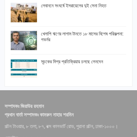
লেবাননে সংঘর্ষে ইসরায়েলের দুই সেনা নিহত
খেলাপি ঋণের লাগাম টানতে ১৮ মাসের বিশেষ পরিকল্পনা:
গভর্নর
সূচকের মিশ্র প্রতিক্রিয়ায় চলছে লেনদেন
সম্পাদকঃ জিয়াউর রহমান
প্রধান বার্তা সম্পাদকঃ কামরুন নাহার শরমিন
পল্টন টাওয়ার, ৮ তলা, ৮৭, বক্স কালভার্ট রোড, পুরানা পল্টন, ঢাকা-১০০০।