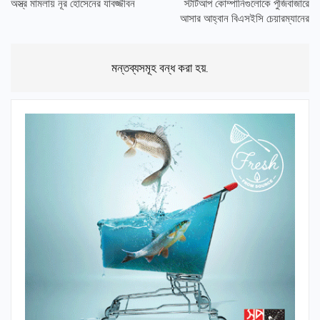
অস্ত্র মামলায় নূর হোসেনের যাবজ্জীবন
স্টার্টআপ কোম্পানিগুলোকে পুঁজিবাজারে
আসার আহ্বান বিএসইসি চেয়ারম্যানের
মন্তব্যসমূহ বন্ধ করা হয়.