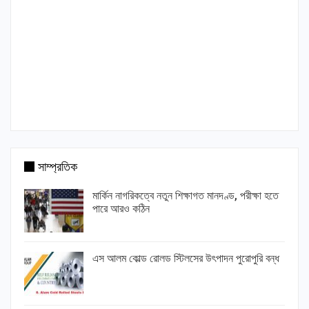
সাম্প্রতিক
মার্কিন নাগরিকত্বে নতুন শিক্ষাগত মানদণ্ড, পরীক্ষা হতে
পারে আরও কঠিন
এস আলম কোল্ড রোলড স্টিলসের উৎপাদন পুরোপুরি বন্ধ