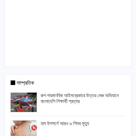
সাম্প্রতিক
রুশ পারমাণবিক আইসব্রেকারে উত্তর মেরু অভিযানে
বাংলাদেশি শিক্ষার্থী প্রত্যয়
হাম উপসর্গে আরও ৬ শিশুর মৃত্যু