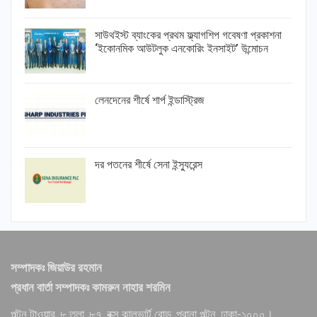
সাউথইস্ট ব্যাংকের প্রথম ফ্ল্যাগশিপ গবেষণা প্রকাশনা
‘ইকোনমিক আউটলুক এনকোরিং ইনসাইট’ উন্মোচন
লেনদেনের শীর্ষে শার্প ইন্ডাস্ট্রিজ
দর পতনের শীর্ষে সেনা ইন্স্যুরেন্স
সম্পাদকঃ জিয়াউর রহমান
প্রধান বার্তা সম্পাদকঃ কামরুন নাহার শরমিন
পল্টন টাওয়ার, ৮ তলা, ৮৭, বক্স কালভার্ট রোড, পুরানা পল্টন, ঢাকা-১০০০।