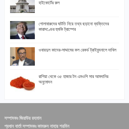
হাইকোর্টের রুল
গোলাবারুদের ঘাটতি নিয়ে তথ্য ছড়ানো ব্যক্তিদের
কারাদণ্ডের হুমকি ট্রাম্পের
ওবায়দুল কাদের-সাদ্দামের কল রেকর্ড ট্রাইব্যুনালে দাখিল
রাশিয়া থেকে ৩৫ হাজার টন এমওপি সার আমদানির
অনুমোদন
সম্পাদকঃ জিয়াউর রহমান
প্রধান বার্তা সম্পাদকঃ কামরুন নাহার শরমিন