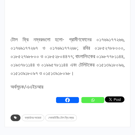
টোল ফ্রি নম্বরগুলো হলো- গ্রামীণফোনের ০১৭৬৯১৭৭২৬৬,
০১৭৬৯১৭৭২৬৭ ও ০১৭৬৯১৭৭২৬৮; রবির ০১৮৫২৭৮৮০০০,
০১৮৫২৭৯৮৮০০ ও ০১৮৫২৮০৪৪৭৭; বাংলালিংকের ০১৯৮৭৭৮১১৪৪,
০১৯৩৭৮১১৪৪ ও ০১৯৯৫৭৮১১৪৪ এবং টেলিটকের ০১৫১৩৯১৮০৯৬,
০১৫১৩৯১৮০৯৭ ও ০১৫১৩৯১৮০৯৮।
অর্থসূচক/এএইচআর
বন্যার্তদের সহায়তা
সেনাবাহিনীর টোল ফ্রি নম্বর