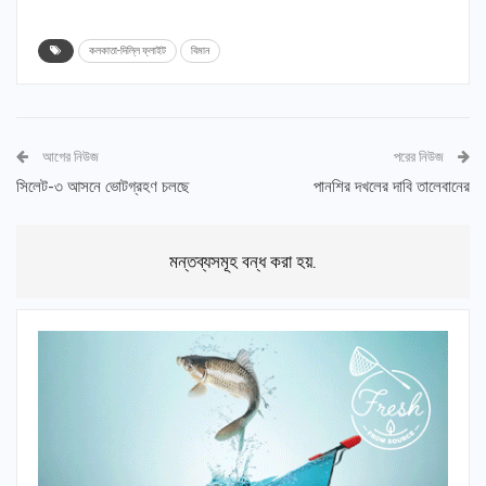
কলকাতা-দিল্লি ফ্লাইট
বিমান
আগের নিউজ
পরের নিউজ
সিলেট-৩ আসনে ভোটগ্রহণ চলছে
পানশির দখলের দাবি তালেবানের
মন্তব্যসমূহ বন্ধ করা হয়.