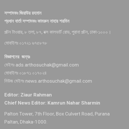
সম্পাদকঃ জিয়াউর রহমান
প্রধান বার্তা সম্পাদকঃ কামরুন নাহার শরমিন
পল্টন টাওয়ার, ৮ তলা, ৮৭, বক্স কালভার্ট রোড, পুরানা পল্টন, ঢাকা-১০০০।
মোবাইলঃ ০১৭২১ ৬৭৫৮৭৮
বিজ্ঞাপনের জন্যঃ
মেইলঃ ads.arthosuchak@gmail.com
মোবাইলঃ ০১৮৭১ ০১৭০২৪
নিউজ মেইলঃ news.arthosuchak@gmail.com
Editor: Ziaur Rahman
Chief News Editor: Kamrun Nahar Sharmin
Palton Tower, 7th Floor, Box Culvert Road, Purana
Paltan, Dhaka-1000.