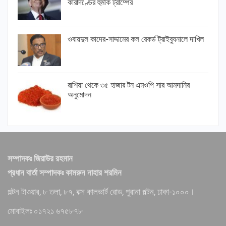
কারাদণ্ডের হুমকি ট্রাম্পের
ওবায়দুল কাদের-সাদ্দামের কল রেকর্ড ট্রাইব্যুনালে দাখিল
রাশিয়া থেকে ৩৫ হাজার টন এমওপি সার আমদানির
অনুমোদন
সম্পাদকঃ জিয়াউর রহমান
প্রধান বার্তা সম্পাদকঃ কামরুন নাহার শরমিন
পল্টন টাওয়ার, ৮ তলা, ৮৭, বক্স কালভার্ট রোড, পুরানা পল্টন, ঢাকা-১০০০।
মোবাইলঃ ০১৭২১ ৬৭৫৮৭৮