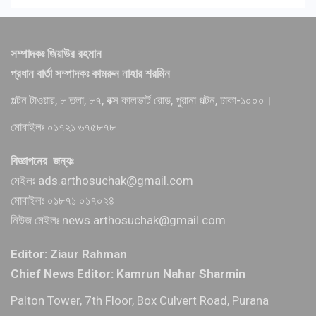
সম্পাদকঃ জিয়াউর রহমান
প্রধান বার্তা সম্পাদকঃ কামরুন নাহার শরমিন
পল্টন টাওয়ার, ৮ তলা, ৮৭, বক্স কালভার্ট রোড, পুরানা পল্টন, ঢাকা-১০০০।
মোবাইলঃ ০১৭২১ ৬৭৫৮৭৮
বিজ্ঞাপনের জন্যঃ
মেইলঃ ads.arthosuchak@gmail.com
মোবাইলঃ ০১৮৭১ ০১৭০২৪
নিউজ মেইলঃ news.arthosuchak@gmail.com
Editor: Ziaur Rahman
Chief News Editor: Kamrun Nahar Sharmin
Palton Tower, 7th Floor, Box Culvert Road, Purana