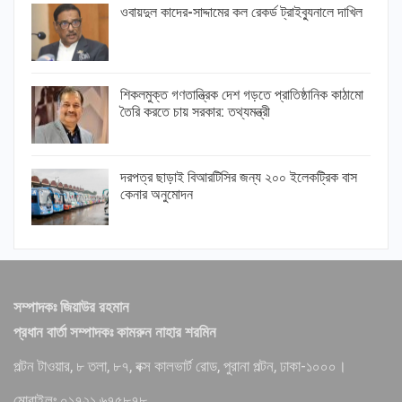
ওবায়দুল কাদের-সাদ্দামের কল রেকর্ড ট্রাইব্যুনালে দাখিল
শিকলমুক্ত গণতান্ত্রিক দেশ গড়তে প্রাতিষ্ঠানিক কাঠামো
তৈরি করতে চায় সরকার: তথ্যমন্ত্রী
দরপত্র ছাড়াই বিআরটিসির জন্য ২০০ ইলেকট্রিক বাস
কেনার অনুমোদন
সম্পাদকঃ জিয়াউর রহমান
প্রধান বার্তা সম্পাদকঃ কামরুন নাহার শরমিন
পল্টন টাওয়ার, ৮ তলা, ৮৭, বক্স কালভার্ট রোড, পুরানা পল্টন, ঢাকা-১০০০।
মোবাইলঃ ০১৭২১ ৬৭৫৮৭৮