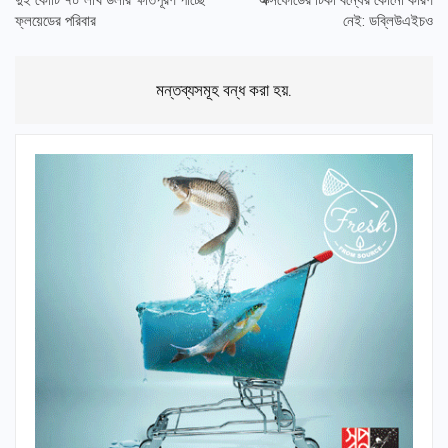
দুই কোটি ৭০ লাখ ডলার ক্ষতিপূরণ পাচ্ছে
অক্সফোর্ডের টিকা বন্ধের কোনো কারণ
ফ্লয়েডের পরিবার
নেই: ডব্লিউএইচও
মন্তব্যসমূহ বন্ধ করা হয়.