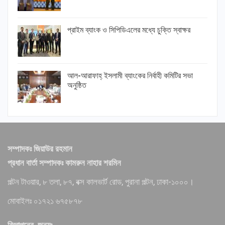
প্রাইম ব্যাংক ও সিপিডিএলের মধ্যে চুক্তি স্বাক্ষর
আল-আরাফাহ্ ইসলামী ব্যাংকের নির্বাহী কমিটির সভা
অনুষ্ঠিত
সম্পাদকঃ জিয়াউর রহমান
প্রধান বার্তা সম্পাদকঃ কামরুন নাহার শরমিন
পল্টন টাওয়ার, ৮ তলা, ৮৭, বক্স কালভার্ট রোড, পুরানা পল্টন, ঢাকা-১০০০।
মোবাইলঃ ০১৭২১ ৬৭৫৮৭৮
বিজ্ঞাপনের জন্যঃ