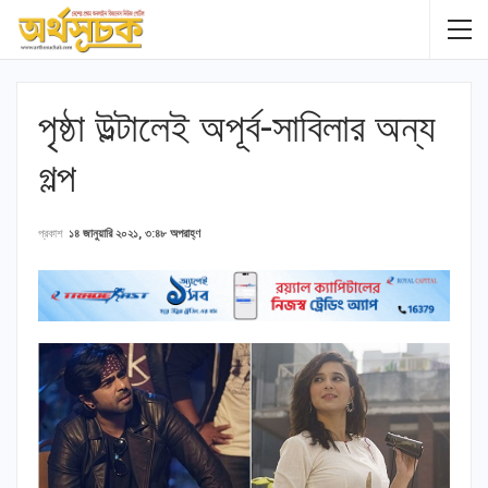
পৃষ্ঠা উল্টালেই অপূর্ব-সাবিলার অন্য
গল্প
প্রকাশ
১৪ জানুয়ারি ২০২১, ৩:৪৮ অপরাহ্ণ