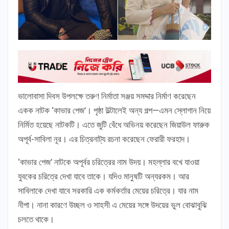
ভালোবাসা দিবস উপলক্ষে তরুণ নির্মাতা সঞ্জয় সমদ্দার নির্মাণ করেছেন
একক নাটক ‘কাভার পেজ’। পৃষ্ঠা উল্টালেই অন্য গল্প—এমন স্লোগান নিয়ে
নির্মিত হয়েছে নাটকটি। এতে জুটি বেঁধে অভিনয় করেছেন জিয়াউল ফারুক
অপূর্ব-সাবিলা নূর। এর চিত্রনাট্য রচনা করেছেন ফেরারী ফরহাদ।
‘কাভার পেজ’ নাটকে অপূর্বর চরিত্রের নাম উদয়। মহল্লার বখে যাওয়া
যুবকের চরিত্রে দেখা যাবে তাকে। যদিও মানুষটি অন্যরকম। আর
সাবিলাকে দেখা যাবে সরকারি এক কর্মকর্তার মেয়ের চরিত্রে। যার নাম
নীপা। নানা কারণে উচ্ছল ও সাহসী এ মেয়ের সঙ্গে উদয়ের ভুল বোঝাবুঝি
চলতে থাকে।