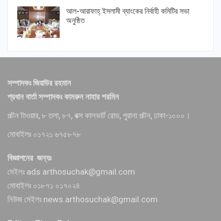
আল-আরাফাহ্ ইসলামী ব্যাংকের নির্বাহী কমিটির সভা
অনুষ্ঠিত
সম্পাদকঃ জিয়াউর রহমান
প্রধান বার্তা সম্পাদকঃ কামরুন নাহার শরমিন
পল্টন টাওয়ার, ৮ তলা, ৮৭, বক্স কালভার্ট রোড, পুরানা পল্টন, ঢাকা-১০০০।
মোবাইলঃ ০১৭২১ ৬৭৫৮৭৮
বিজ্ঞাপনের জন্যঃ
মেইলঃ ads.arthosuchak@gmail.com
মোবাইলঃ ০১৮৭১ ০১৭০২৪
নিউজ মেইলঃ news.arthosuchak@gmail.com