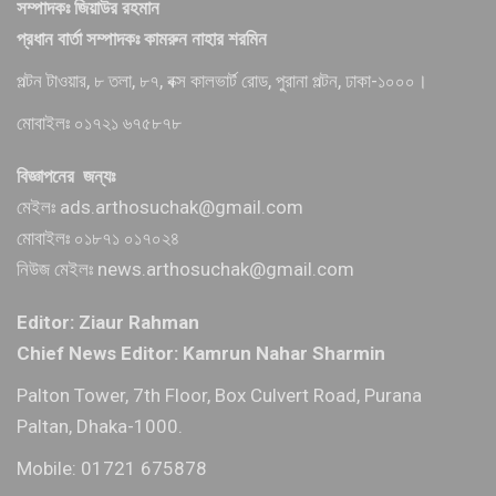
সম্পাদকঃ জিয়াউর রহমান
প্রধান বার্তা সম্পাদকঃ কামরুন নাহার শরমিন
পল্টন টাওয়ার, ৮ তলা, ৮৭, বক্স কালভার্ট রোড, পুরানা পল্টন, ঢাকা-১০০০।
মোবাইলঃ ০১৭২১ ৬৭৫৮৭৮
বিজ্ঞাপনের জন্যঃ
মেইলঃ ads.arthosuchak@gmail.com
মোবাইলঃ ০১৮৭১ ০১৭০২৪
নিউজ মেইলঃ news.arthosuchak@gmail.com
Editor: Ziaur Rahman
Chief News Editor: Kamrun Nahar Sharmin
Palton Tower, 7th Floor, Box Culvert Road, Purana
Paltan, Dhaka-1000.
Mobile: 01721 675878