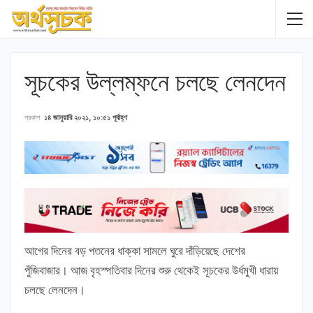
সূচকের উল্লম্ফনে চলছে লেনদেন
প্রকাশ
১৪ জানুয়ারি ২০২১, ১০:৫১ পূর্বাহ্ণ
আগের দিনের বড় পতনের ধাক্কা সামলে ঘুরে দাঁড়িয়েছে দেশের
পুঁজিবাজার। আজ বৃহস্পতিবার দিনের শুরু থেকেই সূচকের উর্ধমুখী ধারায়
চলছে লেনদেন।