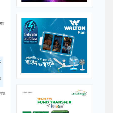
োয়ার
 হাত