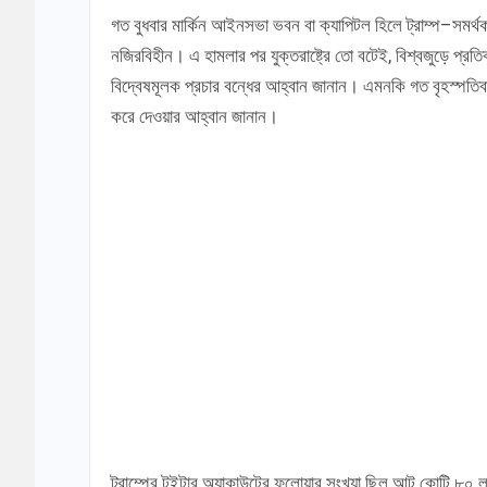
গত বুধবার মার্কিন আইনসভা ভবন বা ক্যাপিটল হিলে ট্রাম্প–সমর্থ
নজিরবিহীন। এ হামলার পর যুক্তরাষ্ট্রে তো বটেই, বিশ্বজুড়ে প্
বিদ্বেষমূলক প্রচার বন্ধের আহ্বান জানান। এমনকি গত বৃহস্পতিবার 
করে দেওয়ার আহ্বান জানান।
ট্রাম্পের টুইটার অ্যাকাউন্টের ফলোয়ার সংখ্যা ছিল আট কোটি ৮০ 