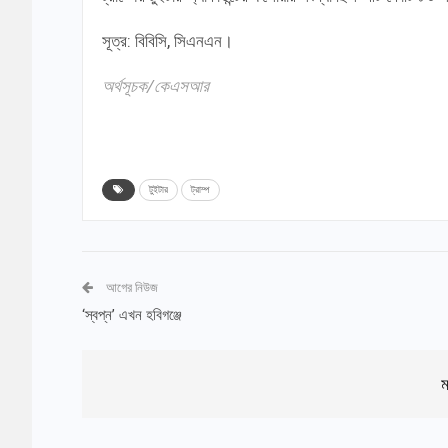
সূত্র: বিবিসি, সিএনএন।
অর্থসূচক/কেএসআর
টুইটার
ট্রাম্প
আগের নিউজ
‘স্বপ্ন’ এখন হবিগঞ্জে
ম