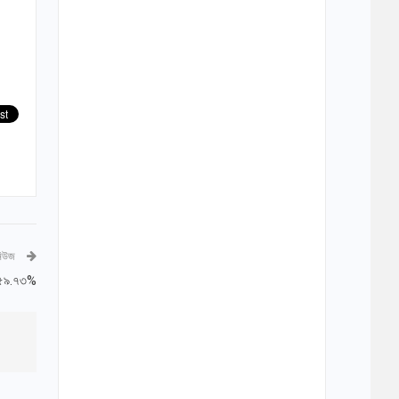
নিউজ
ে ৫৯.৭৩%