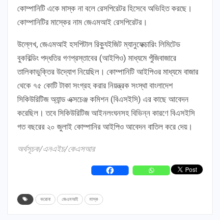
কোম্পানিটি একে মাস্ক না বলে রেসপিরেটর হিসেবে অভিহিত করছে।
কোম্পানিটির মাস্কের নাম জেএমআই রেসপিরেটর।
উল্লেখ, জেএমআই হসপিটাল রিক্যুইজিট ম্যানুফেক্চারিং লিমিটেড
বুকবিল্ডিং পদ্ধতির গণপ্রস্তাবের (আইপিও) মাধ্যমে পুঁজিবাজারে
তালিকাভুক্তির উদ্যোগ নিয়েছিল। কোম্পানিটি আইপিওর মাধ্যমে বাজার
থেকে ৭৫ কোটি টাকা সংগ্রহ করার নিয়ন্ত্রক সংস্থা বাংলাদেশ
সিকিউরিটিজ অ্যান্ড এক্সচেঞ্জ কমিশন (বিএসইসি) এর কাছে আবেদন
করেছিল। তবে সিকিউরিটিজ আইনলংঘনসহ বিভিন্ন কারণে বিএসইসি
গত বছরের ২০ জুলাই কোম্পানির আইপিও আবেদন বাতিল করে দেয়।
অর্থসূচক/এনএইচ/কেএসআর
করোনা
জেএমআই
মাস্ক