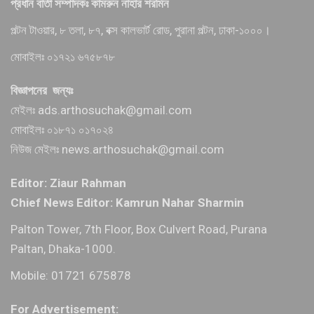
প্রধান বার্তা সম্পাদকঃ কামরুন নাহার শরমিন
পল্টন টাওয়ার, ৮ তলা, ৮৭, বক্স কালভার্ট রোড, পুরানা পল্টন, ঢাকা-১০০০।
মোবাইলঃ ০১৭২১ ৬৭৫৮৭৮
বিজ্ঞাপনের জন্যঃ
মেইলঃ ads.arthosuchak@gmail.com
মোবাইলঃ ০১৮৭১ ০১৭০২৪
নিউজ মেইলঃ news.arthosuchak@gmail.com
Editor: Ziaur Rahman
Chief News Editor: Kamrun Nahar Sharmin
Palton Tower, 7th Floor, Box Culvert Road, Purana
Paltan, Dhaka-1000.
Mobile: 01721 675878
For Advertisement: