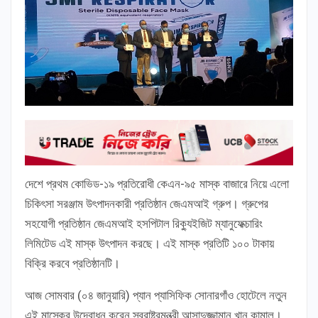
দেশে প্রথম কোভিড-১৯ প্রতিরোধী কেএন-৯৫ মাস্ক বাজারে নিয়ে এলো
চিকিৎসা সরঞ্জাম উৎপাদনকারী প্রতিষ্ঠান জেএমআই গ্রুপ। গ্রুপের
সহযোগী প্রতিষ্ঠান জেএমআই হসপিটাল রিক্যুইজিট ম্যানুফেক্চারিং
লিমিটেড এই মাস্ক উৎপাদন করছে। এই মাস্ক প্রতিটি ১০০ টাকায়
বিক্রি করবে প্রতিষ্ঠানটি।
আজ সোমবার (০৪ জানুয়ারি) প্যান প্যাসিফিক সোনারগাঁও হোটেলে নতুন
এই মাস্কের উদ্বোধন করেন স্বরাষ্ট্রমন্ত্রী আসাদুজ্জামান খান কামাল।