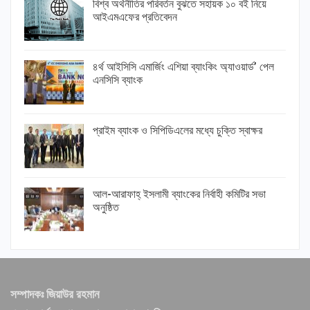
বিশ্ব অর্থনীতির পরিবর্তন বুঝতে সহায়ক ১০ বই নিয়ে
আইএমএফের প্রতিবেদন
৪র্থ আইসিসি এমার্জিং এশিয়া ব্যাংকিং অ্যাওয়ার্ড’ পেল
এনসিসি ব্যাংক
প্রাইম ব্যাংক ও সিপিডিএলের মধ্যে চুক্তি স্বাক্ষর
আল-আরাফাহ্ ইসলামী ব্যাংকের নির্বাহী কমিটির সভা
অনুষ্ঠিত
সম্পাদকঃ জিয়াউর রহমান