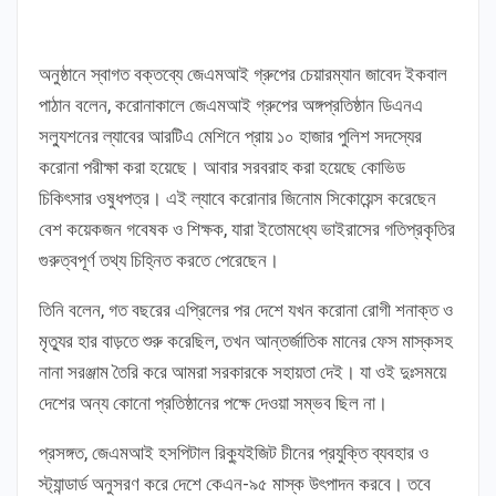
অনুষ্ঠানে স্বাগত বক্তব্যে জেএমআই গ্রুপের চেয়ারম্যান জাবেদ ইকবাল
পাঠান বলেন, করোনাকালে জেএমআই গ্রুপের অঙ্গপ্রতিষ্ঠান ডিএনএ
সল্যুশনের ল্যাবের আরটিএ মেশিনে প্রায় ১০ হাজার পুলিশ সদস্যের
করোনা পরীক্ষা করা হয়েছে। আবার সরবরাহ করা হয়েছে কোভিড
চিকিৎসার ওষুধপত্র। এই ল্যাবে করোনার জিনোম সিকোয়েন্স করেছেন
বেশ কয়েকজন গবেষক ও শিক্ষক, যারা ইতোমধ্যে ভাইরাসের গতিপ্রকৃতির
গুরুত্বপূর্ণ তথ্য চিহ্নিত করতে পেরেছেন।
তিনি বলেন, গত বছরের এপ্রিলের পর দেশে যখন করোনা রোগী শনাক্ত ও
মৃত্যুর হার বাড়তে শুরু করেছিল, তখন আন্তর্জাতিক মানের ফেস মাস্কসহ
নানা সরঞ্জাম তৈরি করে আমরা সরকারকে সহায়তা দেই। যা ওই দুঃসময়ে
দেশের অন্য কোনো প্রতিষ্ঠানের পক্ষে দেওয়া সম্ভব ছিল না।
প্রসঙ্গত, জেএমআই হসপিটাল রিক্যুইজিট চীনের প্রযুক্তি ব্যবহার ও
স্ট্যান্ডার্ড অনুসরণ করে দেশে কেএন-৯৫ মাস্ক উৎপাদন করবে। তবে