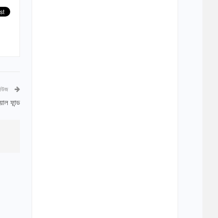
নিউজ
াল ফান্ড