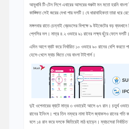
আবুধাবি টি-টেন লিগে এবারের আসরের শুরুটা মন মতো হয়নি বাংলা ট
কাঙ্ক্ষিত সেই জয়ের দেখা পায় দলটি। যে ধারাবাহিকতা তারা ধরে রেখ
মঙ্গলবার রাতে চেন্নাই ব্রেভসের বিপক্ষে ৯ উইকেটের বড় ব্যবধানে
প্লেসির দল। মাত্র ৪.২ ওভারে ৯১ রানের লক্ষ্য ছুঁয়ে ফেলে দলটি
এদিন আগে ব্যাট করে নির্ধারিত ১০ ওভারে ৯০ রানের বেশি করতে 
হেসে-খেলে ম্যাচ জিতে নেয় বাংলা টাইগার্স।
দুই ওপেনারের ব্যাটে মাত্র ৩ ওভারেই আসে ৬৭ রান। চতুর্থ ওভা
রানের ইনিংস। পরে তিন নম্বরে নামা উইল জ্যাকসও রানের গতি
বলে ১৪ রান করে দলকে জিতিয়েই মাঠ ছাড়েন। ম্যাচসেরা নির্বাচিত