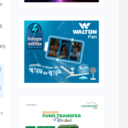
সে
ডু
 ঝড়ে
 ৫